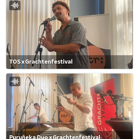
TOS x Grachtenfestival
Puruñeka Duo x Grachtenfestival