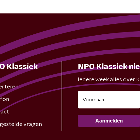
O Klassiek
NPO Klassiek ni
Iedere week alles over kl
erteren
fon
act
Aanmelden
gestelde vragen