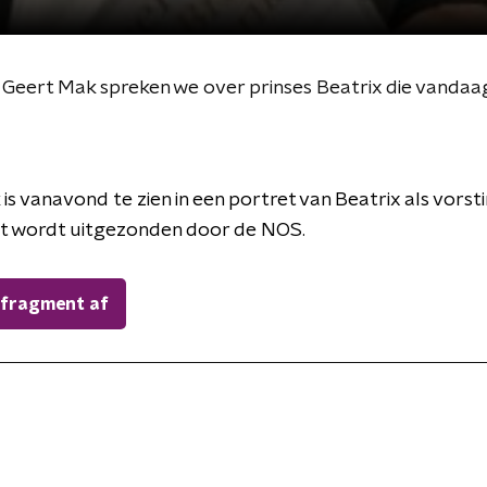
us Geert Mak spreken we over prinses Beatrix die vandaa
is vanavond te zien in een portret van Beatrix als vorsti
at wordt uitgezonden door de NOS.
 fragment af