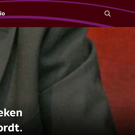
io
reken
ordt.