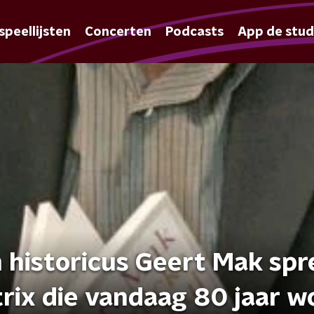
speellijsten
Concerten
Podcasts
App de stud
n historicus Geert Mak sp
rix die vandaag 80 jaar w