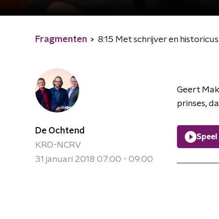
Fragmenten
8:15 Met schrijver en historic
Geert Mak 
prinses, d
De Ochtend
Speel
KRO-NCRV
31 januari 2018 07:00 - 09:00