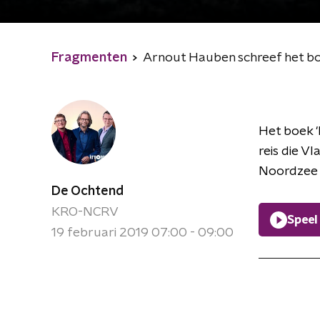
Fragmenten
Arnout Hauben schreef het b
Het boek '
reis die V
Noordzee g
De Ochtend
KRO-NCRV
Speel
19 februari 2019 07:00 - 09:00