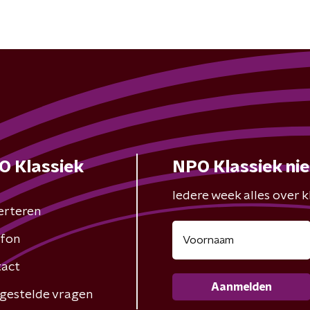
O Klassiek
NPO Klassiek ni
Iedere week alles over kl
erteren
fon
act
Aanmelden
gestelde vragen