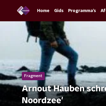
Home
Gids
Programma's
Af
Fragment
Arnout Hauben schre
Noordzee'