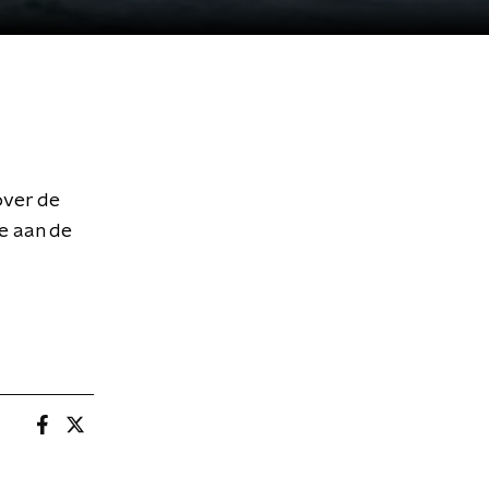
over de
e aan de