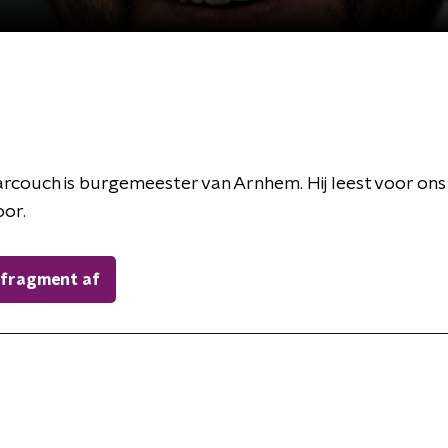
couch is burgemeester van Arnhem. Hij leest voor ons 
oor.
 fragment af