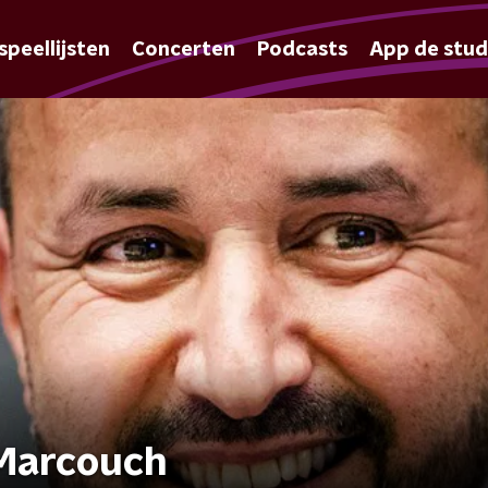
speellijsten
Concerten
Podcasts
App de stud
Marcouch