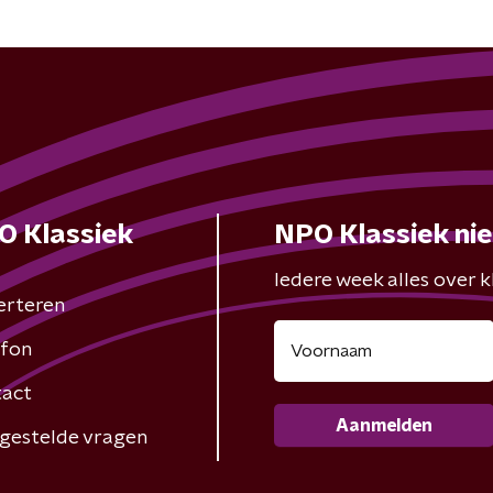
O Klassiek
NPO Klassiek ni
Iedere week alles over kl
erteren
fon
act
Aanmelden
gestelde vragen