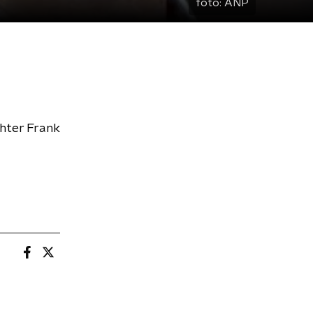
foto:
ANP
chter Frank