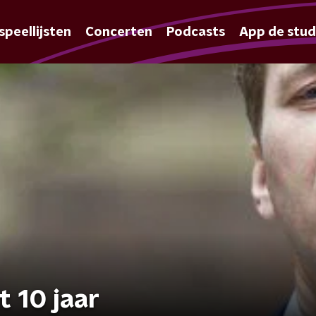
speellijsten
Concerten
Podcasts
App de stud
 10 jaar