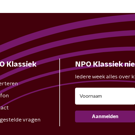
O Klassiek
NPO Klassiek ni
Iedere week alles over kl
erteren
fon
act
Aanmelden
gestelde vragen