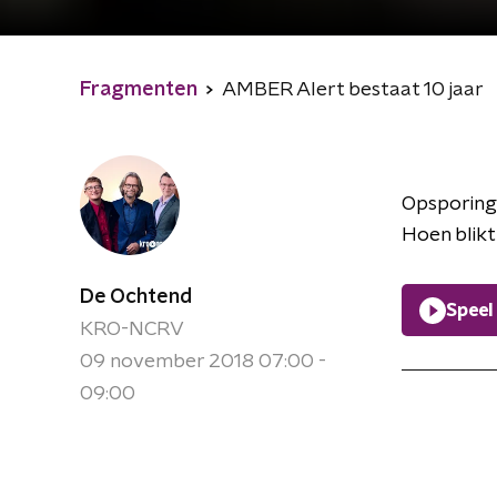
Fragmenten
AMBER Alert bestaat 10 jaar
Opsporings
Hoen blikt
De Ochtend
Speel
KRO-NCRV
09 november 2018 07:00 -
09:00