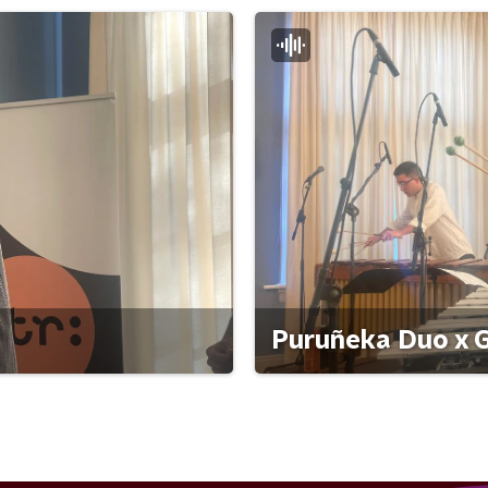
Puruñeka Duo x G