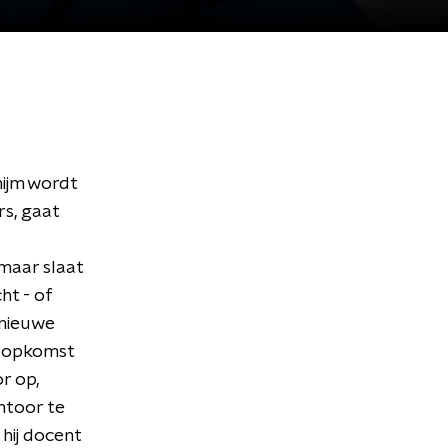
hijm wordt
rs, gaat
maar slaat
ht - of
 nieuwe
e opkomst
r op,
ntoor te
 hij docent