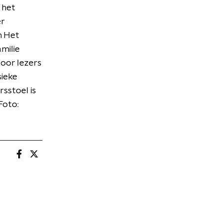
 het
er
n Het
milie
oor lezers
sieke
rsstoel is
Foto: