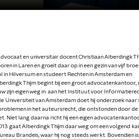
 advocaat en universitair docent Christiaan Alberdingk T
oren in Laren en groeit daar op in een gezin van vijf broe
l in Hilversum en studeert Rechten in Amsterdam en
erdingk Thijm begint bij een groot advocatenkantoor, 
w zijn eigen weg in: aan het Instituut voor Informatierec
de Universiteit van Amsterdam doet hij onderzoek naar
 problemen in het auteursrecht, die ontstonden door d
et. Niet lang daarna richt hij een eigen advocatenkantoo
013 gaat Alberdingk Thijm daar weg om een volgend ka
Bureau Brandeis, waar hij nog steeds werkt. Bovendien is