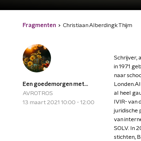
Fragmenten
Christiaan Alberdingk Thijm
Schrijver,
in 1971 geb
naar schoo
Een goedemorgen met...
Londen.Alb
al heel gau
AVROTROS
IVIR- van 
13 maart 2021 10:00 - 12:00
juridische
van intern
SOLV. In 2
stichten, 