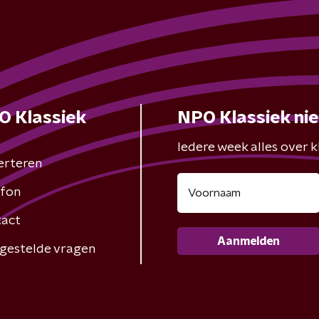
O Klassiek
NPO Klassiek ni
Iedere week alles over kl
erteren
fon
act
Aanmelden
gestelde vragen