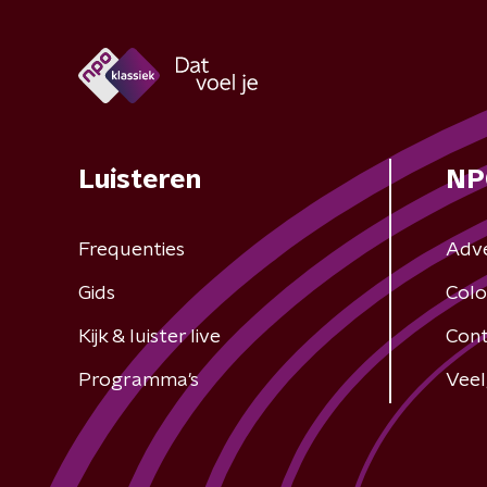
Luisteren
NP
Frequenties
Adv
Gids
Colo
Kijk & luister live
Cont
Programma's
Veel