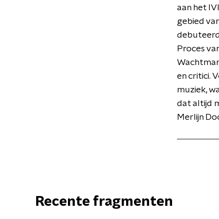
aan het IV
gebied van
debuteerde
Proces van
Wachtman.
en critici.
muziek, wan
dat altijd
Merlijn D
Recente fragmenten