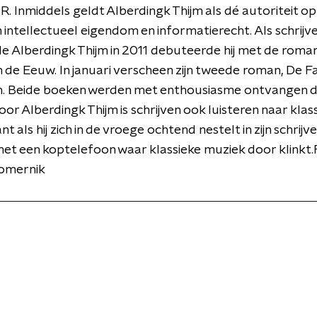
IR. Inmiddels geldt Alberdingk Thijm als dé autoriteit op
 intellectueel eigendom en informatierecht. Als schrijv
 Alberdingk Thijm in 2011 debuteerde hij met de roma
 de Eeuw. In januari verscheen zijn tweede roman, De Fa
 Beide boeken werden met enthousiasme ontvangen d
 Voor Alberdingk Thijm is schrijven ook luisteren naar klas
t als hij zich in de vroege ochtend nestelt in zijn schrijve
 met een koptelefoon waar klassieke muziek door klinkt.
oomernik