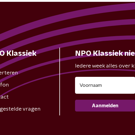
O Klassiek
NPO Klassiek ni
Iedere week alles over kl
erteren
fon
act
Aanmelden
gestelde vragen