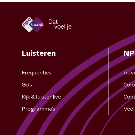
Luisteren
NP
Frequenties
Adv
Gids
Colo
Kijk & luister live
Cont
Programma's
Veel