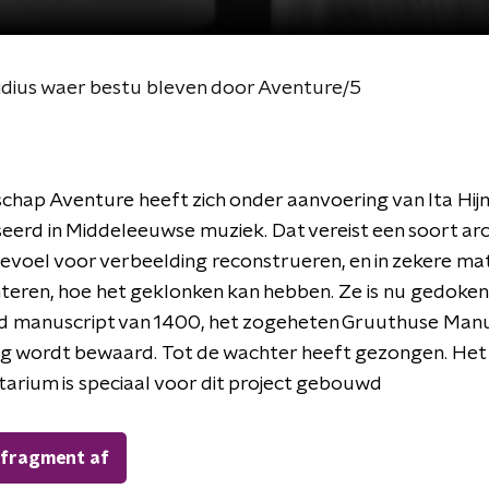
idius waer bestu bleven door Aventure/5
chap Aventure heeft zich onder aanvoering van Ita Hi
seerd in Middeleeuwse muziek. Dat vereist een soort ar
evoel voor verbeelding reconstrueren, en in zekere ma
eren, hoe het geklonken kan hebben. Ze is nu gedoken 
nd manuscript van 1400, het zogeheten Gruuthuse Manu
ag wordt bewaard. Tot de wachter heeft gezongen. Het
arium is speciaal voor dit project gebouwd
 fragment af