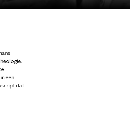
jmans
cheologie.
te
in een
script dat