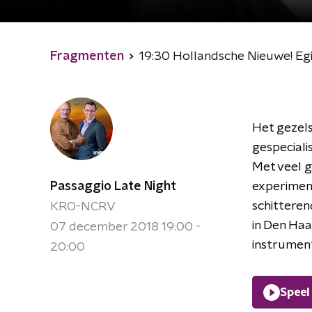
Fragmenten
19:30 Hollandsche Nieuwe! Eg
Het gezels
gespeciali
Met veel g
Passaggio Late Night
experiment
schittere
KRO-NCRV
in Den Ha
07 december 2018 19:00 -
instrument
20:00
Speel