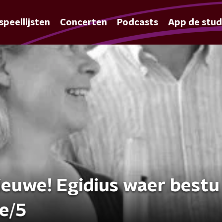
speellijsten
Concerten
Podcasts
App de stud
ieuwe! Egidius waer bestu
e/5