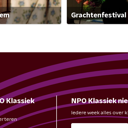
gem
Grachtenfestival
O Klassiek
NPO Klassiek ni
Iedere week alles over kl
erteren