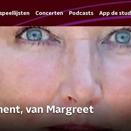
speellijsten
Concerten
Podcasts
App de stud
ment, van Margreet