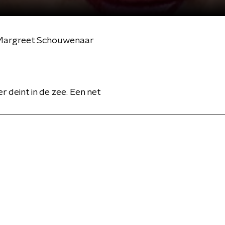
n Margreet Schouwenaar
 deint in de zee. Een net