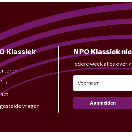
O Klassiek
NPO Klassiek ni
Iedere week alles over kl
erteren
fon
act
Aanmelden
gestelde vragen