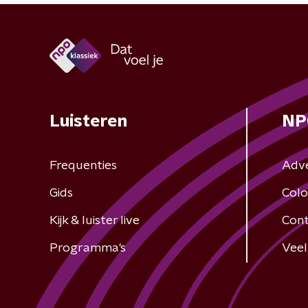
Luisteren
NP
Frequenties
Adv
Gids
Colo
Kijk & luister live
Cont
Programma's
Veel