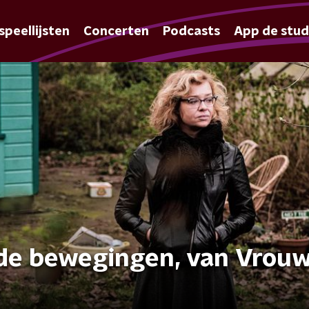
speellijsten
Concerten
Podcasts
App de stud
de bewegingen, van Vrouw