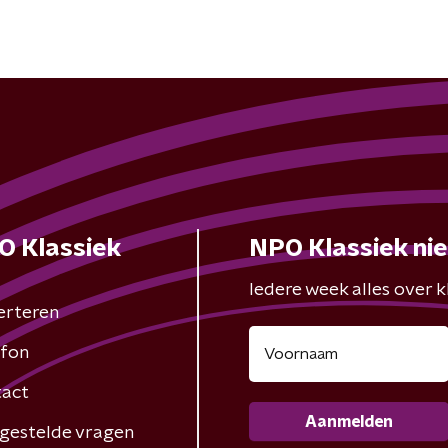
O Klassiek
NPO Klassiek ni
Iedere week alles over kl
erteren
fon
act
Aanmelden
gestelde vragen