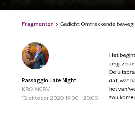
Fragmenten
Gedicht: Omtrekkende bewegi
Het begint
zei jij, zeid
De uitspr
Passaggio Late Night
dat, wat h
het van ‘wo
KRO-NCRV
zou komen,
13 oktober 2020 19:00 - 20:00