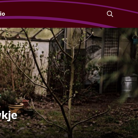
io
kje