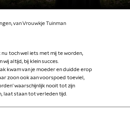
ngen, van Vrouwkje Tuinman
 nu toch wel iets met mij te worden,
en wij altijd, bij klein succes.
aak kwam van je moeder en duidde erop
aar zoon ook aan voorspoed toeviel,
rden’ waarschijnlijk nooit tot zijn
 laat staan tot verleden tijd.