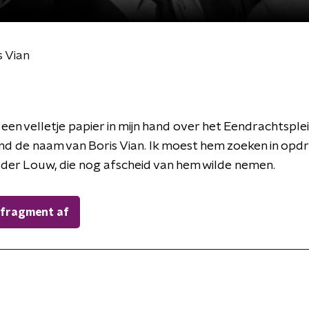
s Vian
t een velletje papier in mijn hand over het Eendrachtsple
nd de naam van Boris Vian. Ik moest hem zoeken in opd
der Louw, die nog afscheid van hem wilde nemen.
 fragment af