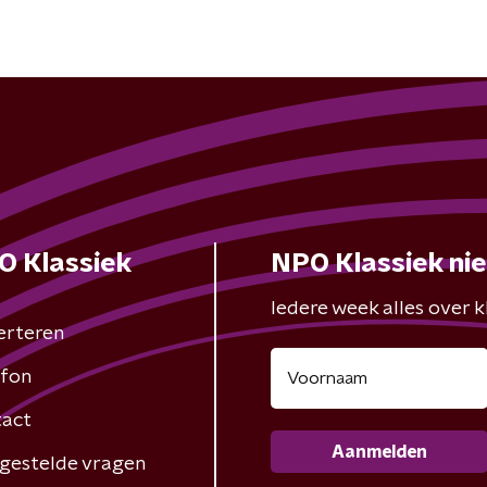
O Klassiek
NPO Klassiek ni
Iedere week alles over kl
erteren
fon
act
Aanmelden
gestelde vragen