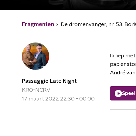
Fragmenten
De dromenvanger, nr. 53: Bori
Ik liep me
papier sto
André van 
Passaggio Late Night
KRO-NCRV
Speel
17 maart 2022 22:30 - 00:00