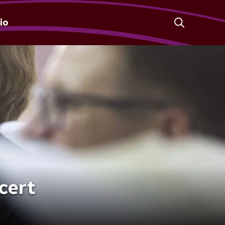
io
ncert