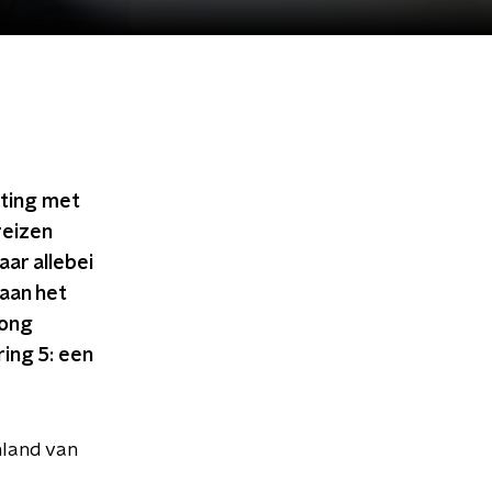
ting met
reizen
ar allebei
aan het
Jong
ing 5: een
nland van