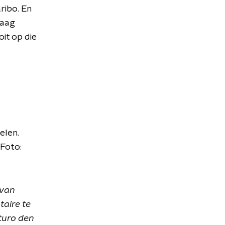
ribo. En
Haag
it op die
elen.
 Foto:
 van
aire te
rturo den