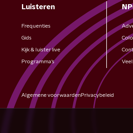
Luisteren
NP
Frequenties
Adv
Gids
Colo
Kijk & luister live
Cont
Programma's
Veel
Algemene voorwaarden
Privacybeleid