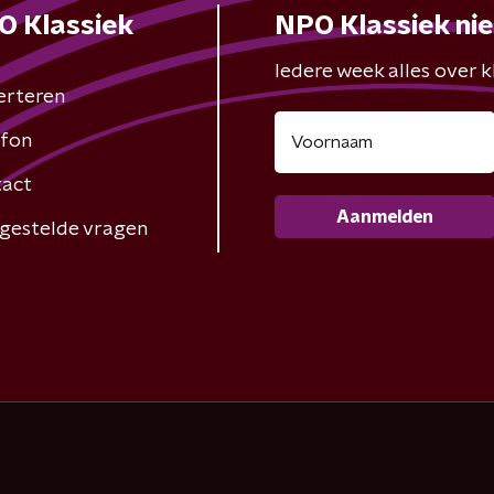
O Klassiek
NPO Klassiek ni
Iedere week alles over kl
erteren
fon
act
Aanmelden
gestelde vragen