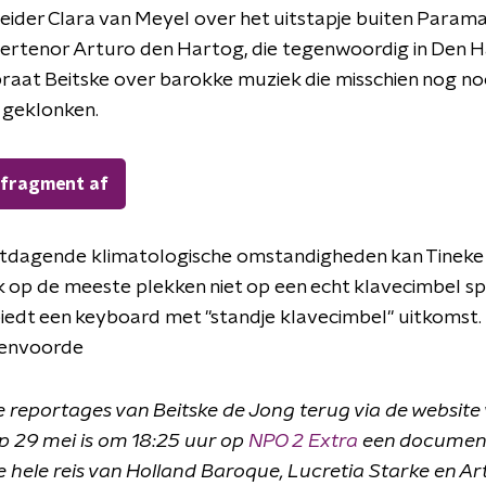
eider Clara van Meyel over het uitstapje buiten Parama
ertenor Arturo den Hartog, die tegenwoordig in Den 
raat Beitske over barokke muziek die misschien nog noo
 geklonken.
 fragment af
itdagende klimatologische omstandigheden kan Tineke
 op de meeste plekken niet op een echt klavecimbel sp
iedt een keyboard met "standje klavecimbel" uitkomst.
venvoorde
le reportages van Beitske de Jong terug via de website
Op 29 mei is om 18:25 uur op
NPO 2 Extra
een document
e hele reis van Holland Baroque, Lucretia Starke en A