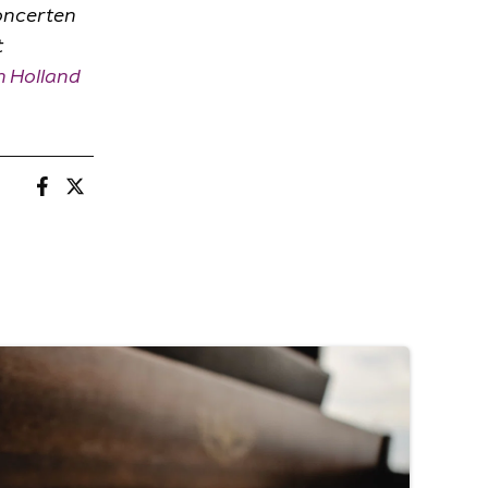
concerten
t
n Holland