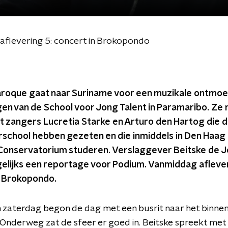
aflevering 5: concert in Brokopondo
aroque gaat naar Suriname voor een muzikale ontmoe
gen van de School voor Jong Talent in Paramaribo. Ze 
 zangers Lucretia Starke en Arturo den Hartog die da
rschool hebben gezeten en die inmiddels in Den Haag 
k Conservatorium studeren. Verslaggever Beitske de 
elijks een reportage voor Podium. Vanmiddag aflever
n Brokopondo.
 zaterdag begon de dag met een busrit naar het binne
Onderweg zat de sfeer er goed in. Beitske spreekt met