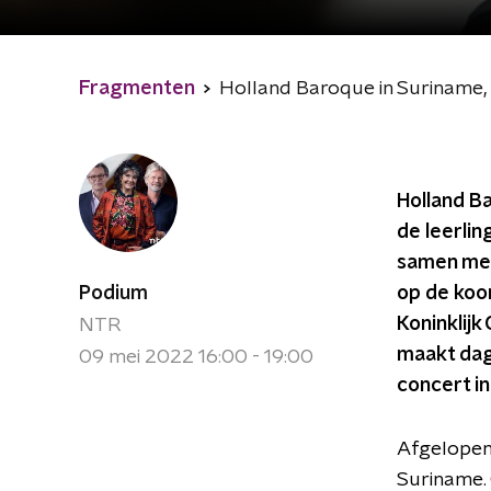
Fragmenten
Holland Baroque in Suriname, 
Holland B
de leerlin
samen met
Podium
op de koo
Koninklij
NTR
maakt dag
09 mei 2022 16:00 - 19:00
concert i
Afgelopen
Suriname. 