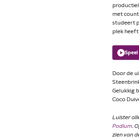
productiel
met count
studeert p
plek heeft
Speel
Door de u
Steenbrink
Gelukkig b
Coco Dui
Luister al
Podium
. 
zien van d