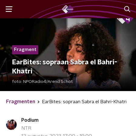
Fragment
EarBites: sopraan Sabra el Bahri-
Khatri
foto:
NPORadio4/Arend Schot
Fragmenten
EarBites: sopraan Sabra el Bahri-Khatri
Podium
NTR