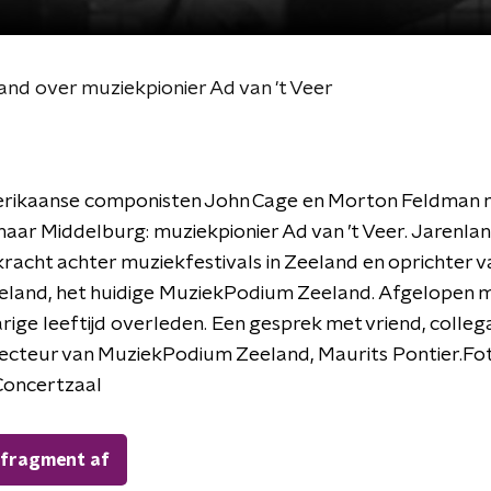
nd over muziekpionier Ad van 't Veer
rikaanse componisten John Cage en Morton Feldman r
aar Middelburg: muziekpionier Ad van ’t Veer. Jarenla
kracht achter muziekfestivals in Zeeland en oprichter 
eland, het huidige MuziekPodium Zeeland. Afgelopen 
jarige leeftijd overleden. Een gesprek met vriend, colleg
recteur van MuziekPodium Zeeland, Maurits Pontier.Fo
oncertzaal
 fragment af