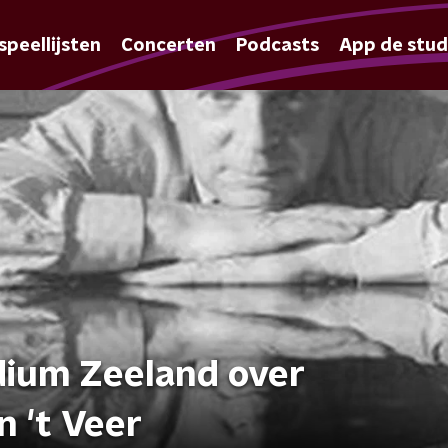
speellijsten
Concerten
Podcasts
App de stud
dium Zeeland over
 't Veer