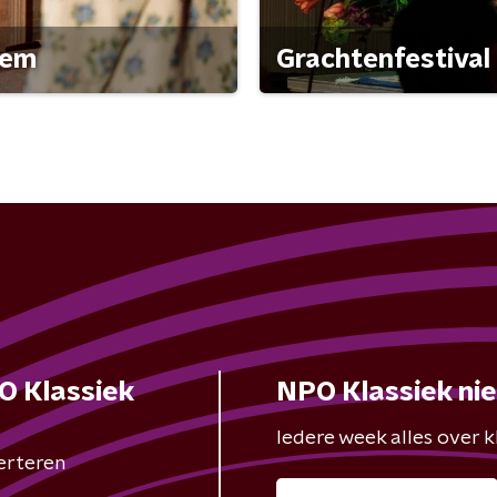
gem
Grachtenfestival
O Klassiek
NPO Klassiek ni
Iedere week alles over kl
erteren