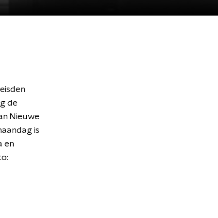
eisden
ng de
van Nieuwe
maandag is
a en
to: