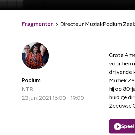
Fragmenten
Directeur MuziekPodium Zeela
Grote Ame
voor hem n
drijvende 
Podium
Muziek Ze
hij op 80-
NTR
huidige di
23 juni 2021 16:00 - 19:00
Zeeuwse C
Speel