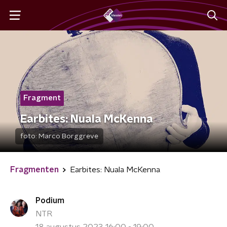
Fragment
Earbites: Nuala McKenna
foto:
Marco Borggreve
Fragmenten
Earbites: Nuala McKenna
Podium
NTR