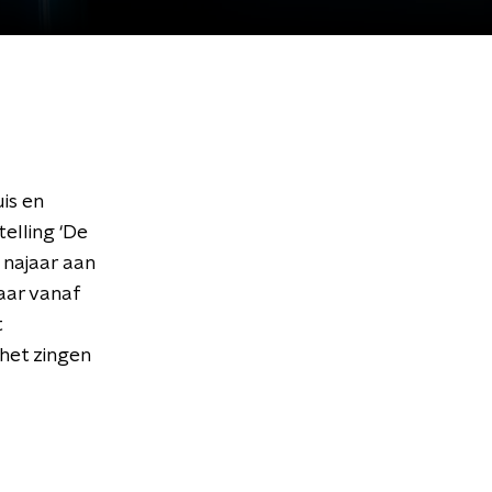
is en
telling ‘De
najaar aan
aar vanaf
t
het zingen