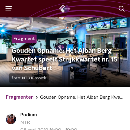
Fragment
Gouden Opname: Het Alban Berg
Kwartet speelt Strijkkwartet nr. 15
van Schubert
foto:
NTR Klassiek
Fragmenten
Gouden Opname: Het Alban Berg Kwartet speelt Strijkkwartet nr. 15 van Schubert
Podium
NTR