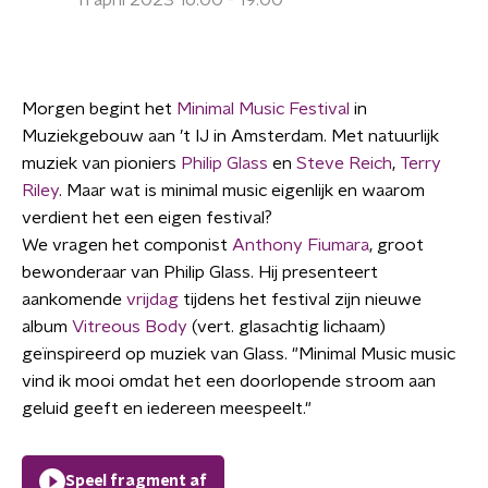
11 april 2023 16:00 - 19:00
Morgen begint het
Minimal Music Festival
in
Muziekgebouw aan ’t IJ in Amsterdam. Met natuurlijk
muziek van pioniers
Philip Glass
en
Steve Reich
,
Terry
Riley
. Maar wat is minimal music eigenlijk en waarom
verdient het een eigen festival?
We vragen het componist
Anthony Fiumara
, groot
bewonderaar van Philip Glass. Hij presenteert
aankomende
vrijdag
tijdens het festival zijn nieuwe
album
Vitreous Body
(vert. glasachtig lichaam)
geïnspireerd op muziek van Glass. "Minimal Music music
vind ik mooi omdat het een doorlopende stroom aan
geluid geeft en iedereen meespeelt."
Speel fragment af