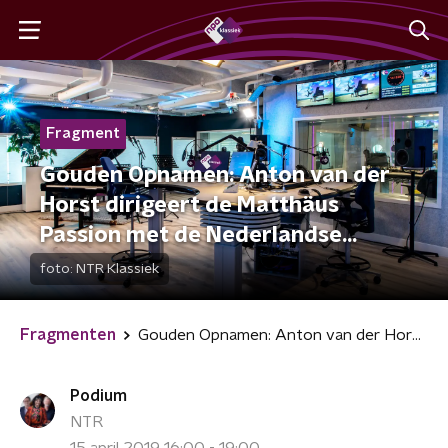
Fragment
Gouden Opnamen: Anton van der
Horst dirigeert de Matthäus
Passion met de Nederlandse
Bachvereniging
foto:
NTR Klassiek
Fragmenten
Gouden Opnamen: Anton van der Horst dirigeert de Matthäus Passion met de Nederlandse Bachvereniging
Podium
NTR