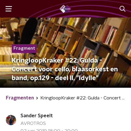
Fragment
KringloopKraker #22: Gulda -
Concert voor cello, blaasorkest en
band, op.129 - deel II, "Idylle"
Fragmenten
KringloopKraker #22: Gulda - Concert voor cello, blaasorkest en band, op.129 - deel II, "Idylle"
Sander Speelt
AVROTROS