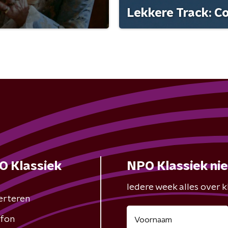
Lekkere Track: C
O Klassiek
NPO Klassiek ni
Iedere week alles over kl
erteren
fon