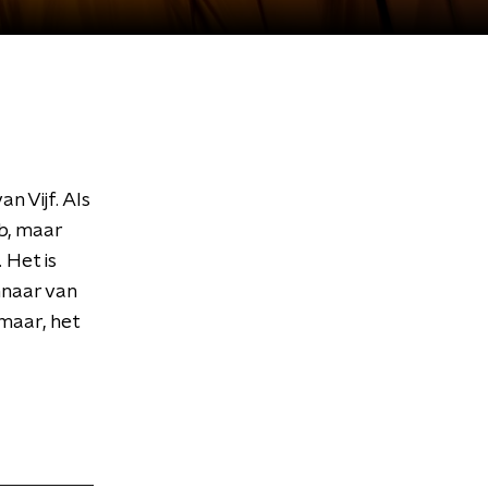
n Vijf. Als
b, maar
 Het is
nnaar van
maar, het