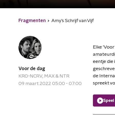
Fragmenten
Amy's Schrijf van Vijf
Elke 'Voor 
amateurdic
eentje die
Voor de dag
geschreven
de Interna
KRO-NCRV, MAX & NTR
spreekt vo
09 maart 2022 05:00 - 07:00
Speel