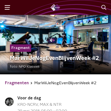
Fragment
MarWilJeNogEvenBlijvenWeek #2
foto:
NPO Klassiek
Fragmenten
MarWilJeNogEvenBlijvenWeek #2
Voor de dag
KRO-NCRV, MAX & NTR