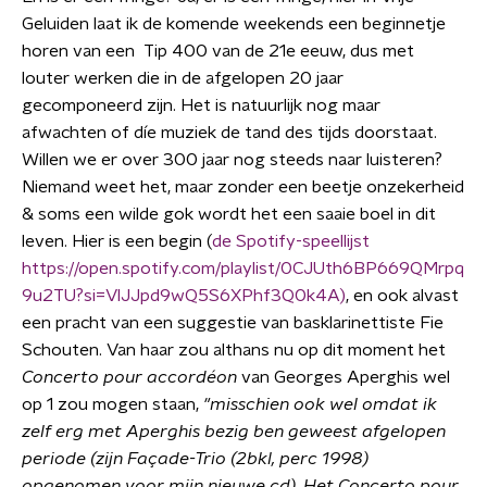
Geluiden laat ik de komende weekends een beginnetje
horen van een Tip 400 van de 21e eeuw, dus met
louter werken die in de afgelopen 20 jaar
gecomponeerd zijn. Het is natuurlijk nog maar
afwachten of díe muziek de tand des tijds doorstaat.
Willen we er over 300 jaar nog steeds naar luisteren?
Niemand weet het, maar zonder een beetje onzekerheid
& soms een wilde gok wordt het een saaie boel in dit
leven. Hier is een begin (
de Spotify-speellijst
https://open.spotify.com/playlist/0CJUth6BP669QMrpq
9u2TU?si=VlJJpd9wQ5S6XPhf3Q0k4A)
, en ook alvast
een pracht van een suggestie van basklarinettiste Fie
Schouten. Van haar zou althans nu op dit moment het
Concerto pour accordéon
van Georges Aperghis wel
op 1 zou mogen staan,
"misschien ook wel omdat ik
zelf erg met Aperghis bezig ben geweest afgelopen
periode (zijn Façade-Trio (2bkl, perc 1998)
opgenomen voor mijn nieuwe cd). Het Concerto pour