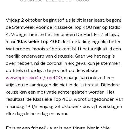
03 oktober 2020 23:00 - 00:00
Vrijdag 2 oktober begint (of als je dit later leest: begon)
de Stemweek voor de Klassieke Top 400 hier op Radio
4. Vroeger heette het fenomeen De Hart En Ziel Lijst,
maar
'Klassieke Top 400'
dekt de lading eigenlijk beter.
Wat precies 'mooiste' betekent blijft natuurlijk altijd een
heerlijk onderwerp van discussie. Gaan we het nog 's
over hebben, ná de corona! In elk geval kun je stemmen
op titels uit de lijst die je vindt op de website
www.nporadio4.nl/top400,
maar je kan ook zelf een
vrije keuze aandragen die niet in de lijst staat. Bij iedere
keuze kan een motivatie achtergelaten worden. Het
resultaat, de Klassieke Top 400, wordt uitgezonden van
maandag 19 t/m vrijdag 23 oktober - dus vijf werkdagen
elke dag de hele dag en avond.
En is er een fringe? Ja, er is een fringe, hier in Vrije