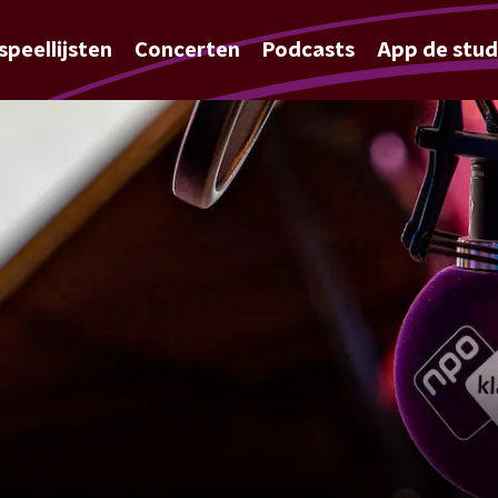
speellijsten
Concerten
Podcasts
App de stud