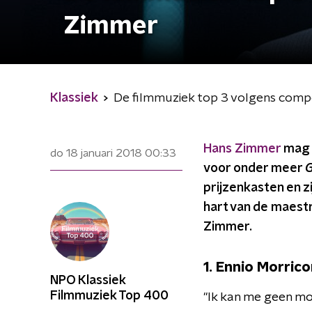
Zimmer
Klassiek
De filmmuziek top 3 volgens com
Hans Zimmer
mag g
do 18 januari 2018
00:33
voor onder meer
G
prijzenkasten en z
hart van de maestr
Zimmer.
1
.
Ennio Morrico
NPO Klassiek
Filmmuziek Top 400
"Ik kan me geen mo