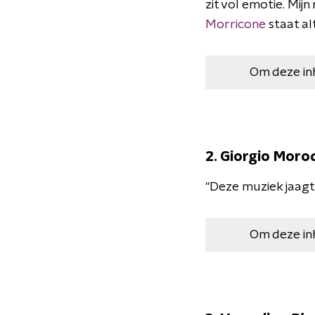
zit vol emotie. Mi
Morricone
staat alt
Om deze in
2. Giorgio Moro
"Deze muziek jaagt m
Om deze in