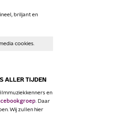
gineel, briljant en
media cookies.
S ALLER TIJDEN
 filmmuziekkenners en
Facebookgroep
. Daar
en. Wij zullen hier