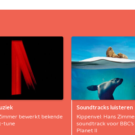
uziek
Soundtracks luisteren
Zimmer bewerkt bekende
Kippenvel: Hans Zimme
x-tune
soundtrack voor BBC's
Planet II