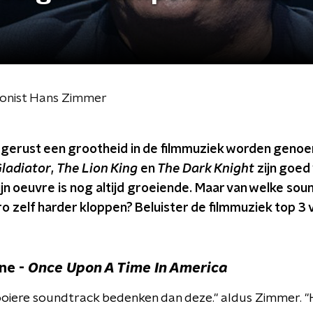
ponist Hans Zimmer
erust een grootheid in de filmmuziek worden genoe
ladiator
,
The Lion King
en
The Dark Knight
zijn goed
ijn oeuvre is nog altijd groeiende. Maar van welke so
o zelf harder kloppen? Beluister de filmmuziek top 3
ne -
Once Upon A Time In America
oiere soundtrack bedenken dan deze." aldus Zimmer. "H