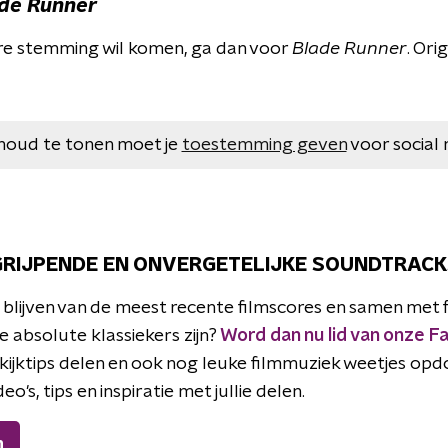
de Runner
kere stemming wil komen, ga dan voor
Blade Runner
. Ori
houd te tonen moet je
toestemming geven
voor social 
RIJPENDE EN ONVERGETELIJKE SOUNDTRACK
te blijven van de meest recente filmscores en samen met
 absolute klassiekers zijn?
Word dan nu lid van onze 
n kijktips delen en ook nog leuke filmmuziek weetjes opdo
o's, tips en inspiratie met jullie delen.
n