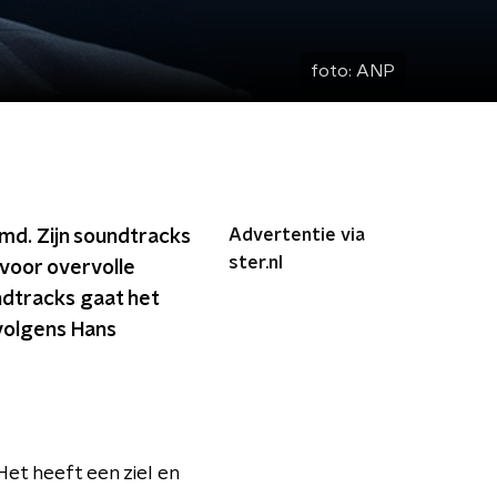
foto:
ANP
Advertentie via
md. Zijn soundtracks
ster.nl
 voor overvolle
undtracks gaat het
 volgens Hans
et heeft een ziel en