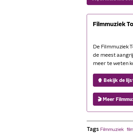
Filmmuziek T
De Filmmuziek T
de meest aangrij
meer te weten k
🍿 Bekijk de li
🎬 Meer Filmmu
Tags
Filmmuziek
fi