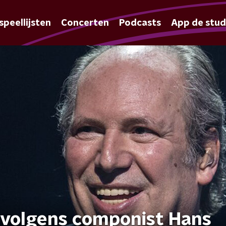
speellijsten
Concerten
Podcasts
App de stud
 volgens componist Hans