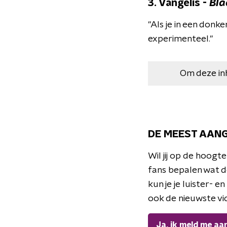
3. Vangelis -
Bla
"Als je in een don
experimenteel."
Om deze in
DE MEEST AANG
Wil jij op de hoog
fans bepalen wat de
kun je je luister- e
ook de nieuwste vide
Ja, ik meld me aa