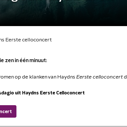
ns Eerste celloconcert
ie zen in één minuut:
dromen op de klanken van Haydns
Eerste celloconcert
d
Adagio uit Haydns Eerste Celloconcert
oncert