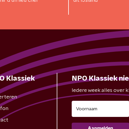
ir d'un lieu cher
uit IJsland
O Klassiek
NPO Klassiek ni
Iedere week alles over kl
erteren
fon
act
Aanmelden