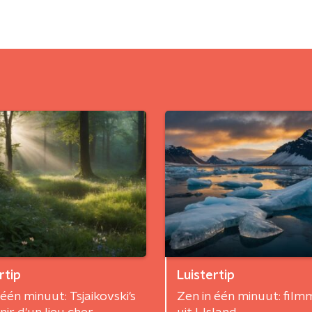
rtip
Luistertip
 één minuut: Tsjaikovski's
Zen in één minuut: film