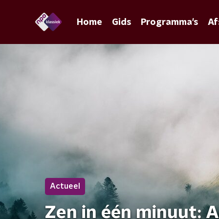
Home
Gids
Programma's
Af
Actueel
Zen in één minuut: A