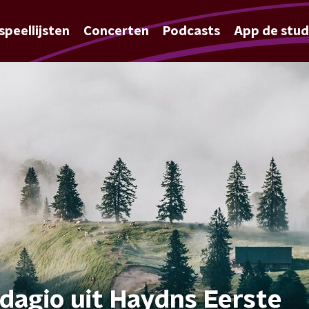
speellijsten
Concerten
Podcasts
App de stud
dagio uit Haydns Eerste