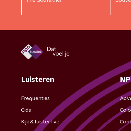
The Godfather
Souven
Luisteren
NP
Frequenties
Adv
Gids
Colo
Kijk & luister live
Cont