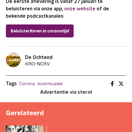
De eerste aflevering is vanaf 27 januari te
beluisteren via onze app,
onze website
of de
bekende podcastkanalen.
Beluister
Koren in coronatijd
De Ochtend
KRO-NCRV
Tags
Corona
koormuziek
Advertentie via ster.nl
Gerelateerd