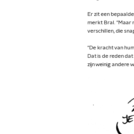
Er zit een bepaald
merkt Bral. "Maar 
verschillen, die sna
"De kracht van humo
Dat is de reden da
zijn weinig andere 