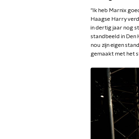
"Ik heb Marnix goe
Haagse Harry verdi
in dertig jaar nog 
standbeeld in Den H
nou zijn eigen stand
gemaakt met het st