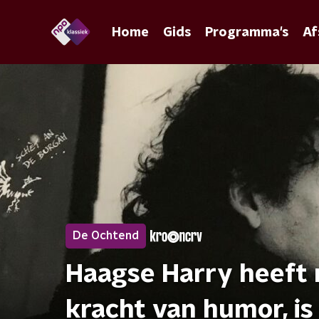
Home
Gids
Programma's
Af
De Ochtend
Haagse Harry heeft n
kracht van humor, i