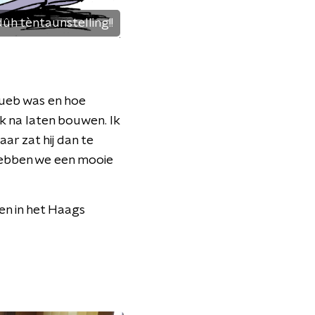
h tèntaunstelling!!
Rueb was en hoe
k na laten bouwen. Ik
ar zat hij dan te
 hebben we een mooie
en in het Haags