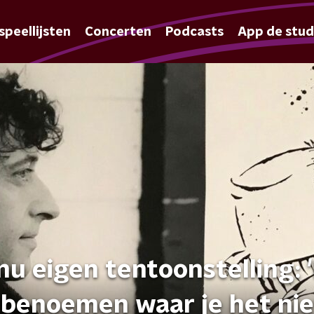
speellijsten
Concerten
Podcasts
App de stud
u eigen tentoonstelling: 
s benoemen waar je het nie