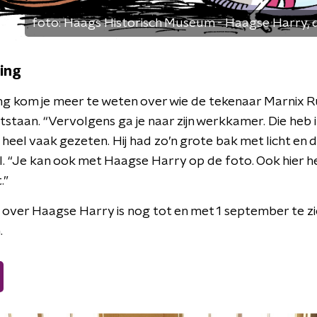
foto:
Haags Historisch Museum - Haagse Harry, dû
ing
ing kom je meer te weten over wie de tekenaar Marnix 
staan. “Vervolgens ga je naar zijn werkkamer. Die heb i
 heel vaak gezeten. Hij had zo’n grote bak met licht en da
ral. “Je kan ook met Haagse Harry op de foto. Ook hier
.”
 over Haagse Harry is nog tot en met 1 september te zi
.