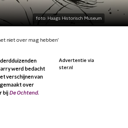
foto:
Haags Historisch Museum
het niet over mag hebben'
Advertentie via
onderdduizenden
ster.nl
Harry werd bedacht
et verschijnen van
g gemaakt over
 bij
De Ochtend.