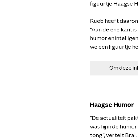
figuurtje Haagse H
Rueb heeft daarom 
"Aan de ene kant is
humor en intelligen
we een figuurtje h
Om deze in
Haagse Humor
"De actualiteit pa
was hij in de humor
tong", vertelt Bral.