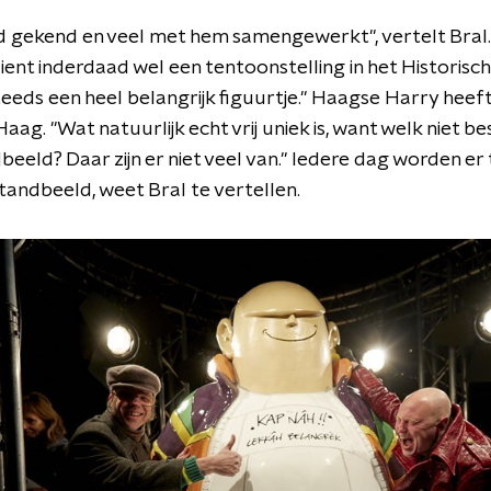
d gekend en veel met hem samengewerkt", vertelt Bral. 
ent inderdaad wel een tentoonstelling in het Historisc
steeds een heel belangrijk figuurtje." Haagse Harry heeft
aag. "Wat natuurlijk echt vrij uniek is, want welk niet b
beeld? Daar zijn er niet veel van." Iedere dag worden er 
andbeeld, weet Bral te vertellen.