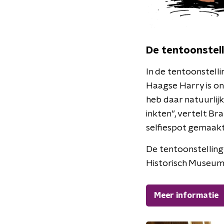
De tentoonstell
In de tentoonstell
Haagse Harry is ont
heb daar natuurlijk
inkten”, vertelt B
selfiespot gemaakt
De tentoonstelling
Historisch Museum
Meer informatie