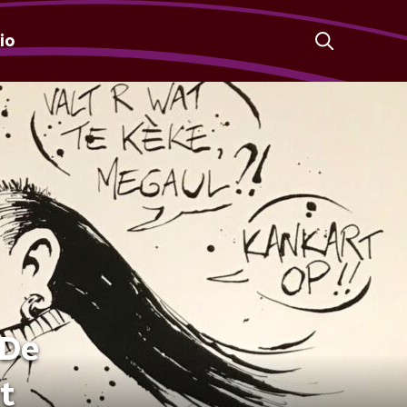
io
'De
t