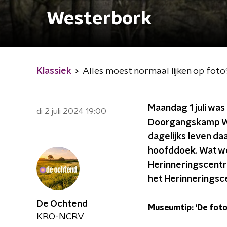
Westerbork
Klassiek
Alles moest normaal lijken op fot
Maandag 1 juli wa
di 2 juli 2024
19:00
Doorgangskamp We
dagelijks leven daa
hoofddoek. Wat wei
Herinneringscentr
het Herinneringsc
De Ochtend
Museumtip: 'De fot
KRO-NCRV