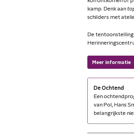
kon ontkomen of pri
kamp. Denk aan
top
schilders met atelie
De tentoonstellin
Herinneringscent
Meer informatie
De Ochtend
Een ochtendprog
van Pol, Hans Sm
belangrijkste ni