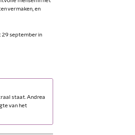
ntvolle mensen in het
ten vermaken, en
et 29 september in
raal staat. Andrea
gte van het