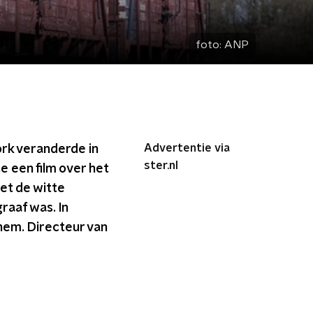
foto:
ANP
Advertentie via
rk veranderde in
ster.nl
een film over het
met de witte
raaf was. In
hem. Directeur van