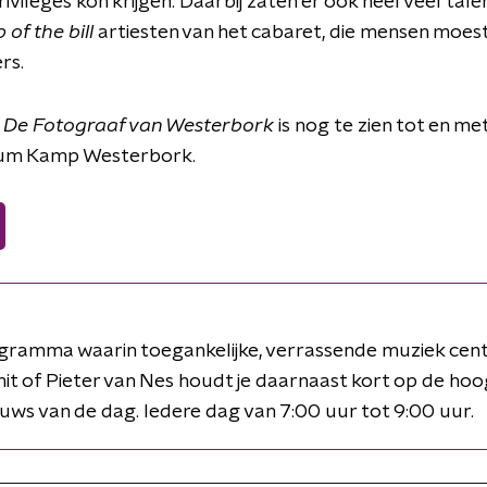
vileges kon krijgen. Daarbij zaten er ook heel veel tale
 of the bill
artiesten van het cabaret, die mensen moes
rs.
g
De Fotograaf van Westerbork
is nog te zien tot en m
rum Kamp Westerbork.
ramma waarin toegankelijke, verrassende muziek cent
it of Pieter van Nes houdt je daarnaast kort op de hoo
euws van de dag. Iedere dag van 7:00 uur tot 9:00 uur.