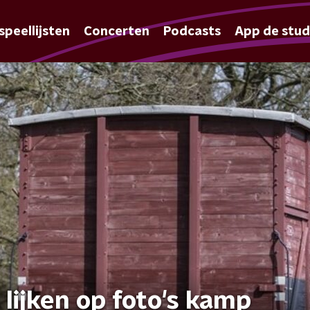
speellijsten
Concerten
Podcasts
App de stud
lijken op foto's kamp