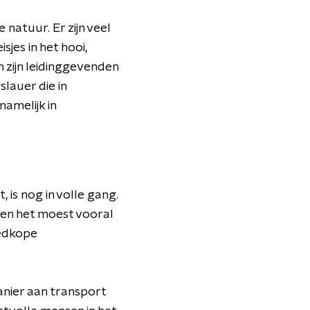
e natuur. Er zijn veel
jes in het hooi,
 zijn leidinggevenden
slauer die in
namelijk in
is nog in volle gang.
 en het moest vooral
oedkope
anier aan transport