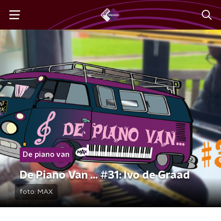
De piano van
De Piano Van ... #31: Ivo de Graad
foto:
MAX