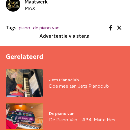
Maatwerk
MAX
Tags
piano
de piano van
Advertentie via ster.nl
Gerelateerd
Jets Pianoclub
Doe mee aan Jets Pianoclub
De piano van
De Piano Van ... #34: Maite Hes