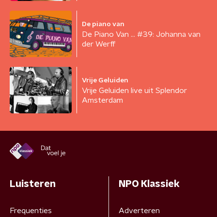
De piano van
De Piano Van ... #39: Johanna van
der Werff
Vrije Geluiden
Vrije Geluiden live uit Splendor
Amsterdam
Luisteren
NPO Klassiek
Frequenties
Adverteren