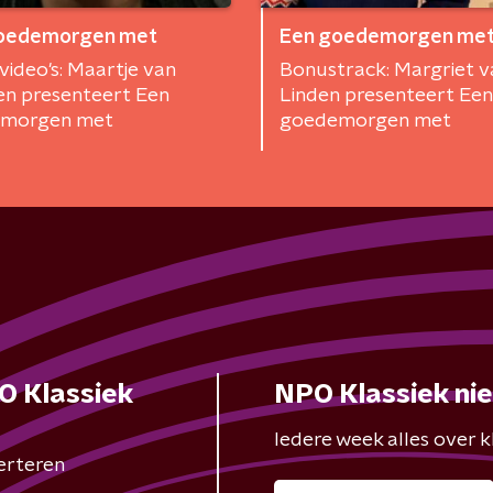
oedemorgen met
Een goedemorgen me
ideo's: Maartje van
Bonustrack: Margriet v
n presenteert Een
Linden presenteert Een
morgen met
goedemorgen met
O Klassiek
NPO Klassiek ni
Iedere week alles over kl
erteren