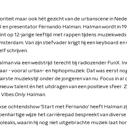
autoriteit maar ook hét gezicht van de urbanscene in Nede
 en presentator Fernando Halman. Halman wordt in 19
t op 12-jarige leeftijd met rappen tijdens muziekwedst
sterdam. Van zijn stiefvader krijgt hij een keyboard e
f schrijven.
alman via een wedstrijd terecht bij radiozender FunX. I
n jaar - vooral urban- en hiphopmuziek: Dat was eerst nog
irste muziekstijl onder de jongeren van nu. Focus in al 
ieuw talent én het uitdragen van een positieve sfeer. Zi
Vibes Only
Halman.
ijkse ochtendshow ‘Start met Fernando’ heeft Halman zi
openhartige wijze het carrièrepad bespreekt van diver
leaks, waarin hij nog niet uitgebrachte muziek laat hor