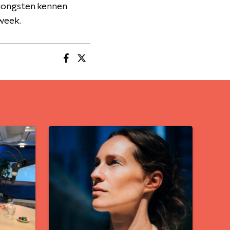
rjongsten kennen
week.