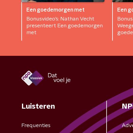
Een goedemorgen met
Een g
Bonusvideo's: Nathan Vecht
Bonusv
presenteert Een goedemorgen
Weege
met
goede
Luisteren
NP
Frequenties
Adv