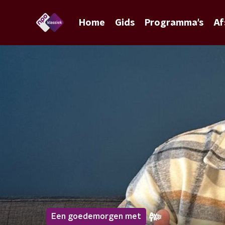
Home
Gids
Programma's
Af
Een goedemorgen met