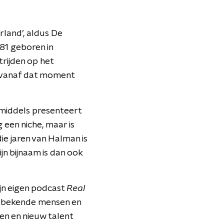
rland’, aldus De
81 geboren in
rijden op het
n vanaf dat moment
nmiddels presenteert
 een niche, maar is
die jaren van Halman is
jn bijnaam is dan ook
jn eigen podcast
Real
se bekende mensen en
en en nieuw talent