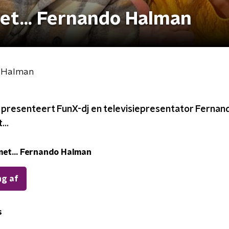
t... Fernando Halman
o Halman
 presenteert FunX-dj en televisiepresentator Fernan
..
et... Fernando Halman
ng af
s