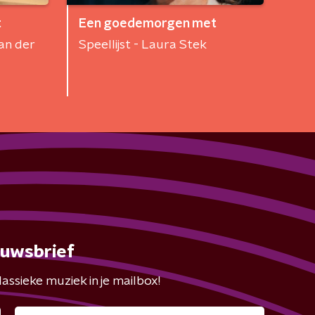
t
Een goedemorgen met
an der
Speellijst - Laura Stek
euwsbrief
assieke muziek in je mailbox!