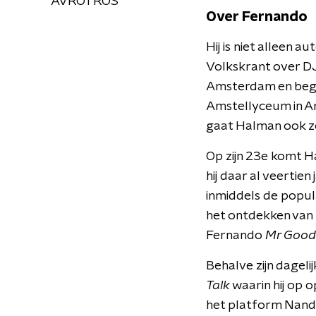
AVROTROS
Over Fernando
Hij is niet alleen 
Volkskrant over DJ
Amsterdam en begin
Amstellyceum in Am
gaat Halman ook zel
Op zijn 23e komt H
hij daar al veertie
inmiddels de popula
het ontdekken van n
Fernando
Mr Good 
Behalve zijn dagel
Talk
waarin hij op 
het platform Nando