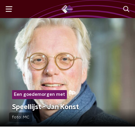
Een goedemorgen met
Speellijst - Jan Konst
foto:
MC