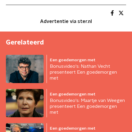
Advertentie via ster.nl
Gerelateerd
Een goedemorgen met
Bonusvideo's: Nathan Vecht
presenteert Een goedemorgen
met
Een goedemorgen met
Bonusvideo's: Maartje van Weegen
presenteert Een goedemorgen
met
Een goedemorgen met