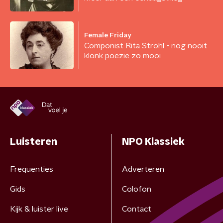
Female Friday
Componist Rita Strohl - nog nooit
klonk poëzie zo mooi
Luisteren
NPO Klassiek
Frequenties
Adverteren
Gids
Colofon
Kijk & luister live
Contact