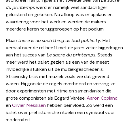
avond een ramp. Tijdens het tweede deel van
Le sacre
du printemps
werd er namelijk veel aandachtiger
geluisterd en gekeken. Na afloop was er applaus en
waardering voor het werk en werden de makers
meerdere keren teruggeroepen op het podium.
Maar:
there is no such thing as bad publicity
. Het
verhaal over de rel heeft met de jaren zeker bijgedragen
aan het succes van
Le sacre du printemps
. Steeds
meer werd het ballet gezien als een van de meest
invloedrijke stukken uit de muziekgeschiedenis.
Stravinsky brak met muziek zoals we dat gewend
waren. Hij gooide de regels overboord en verving ze
door experimenten met ritme en samenklanken die
grote componisten als Edgard Varèse,
Aaron Copland
en
Olivier Messiaen
hebben beïnvloed. Zo werd een
ballet over prehistorische rituelen een symbool voor
moderniteit.