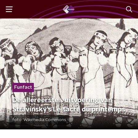
Funfact
De allereerste... uitvoering van
Stravinsky's Le sacre du printemps
foto:
Wikimedia Commons