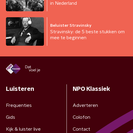
in Nederland
Beluister Stravinsky
Stravinsky: de 5 beste stukken om
mee te beginnen
Luisteren
NPO Klassiek
Frequenties
Adverteren
Gids
Colofon
Kijk & luister live
Contact