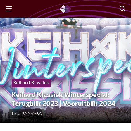
Keihard Klassiek
Keihard Klassiek Winterspecial:
Terugblik 2023 | Vooruitblik 2024
foto:
BNNVARA