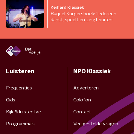
Keihard Klassiek
Raquel Kurpershoek: 'Iedereen
danst, speelt en zingt buiten'
Luisteren
NPO Klassiek
Frequenties
Adverteren
Gids
Colofon
Kijk & luister live
Contact
Programma's
Veelgestelde vragen