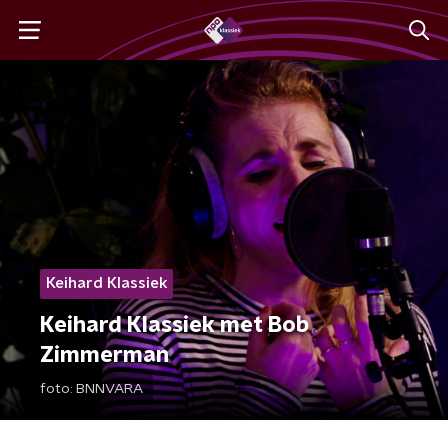
Keihard Klassiek
Keihard Klassiek met Bob
Zimmerman
foto:
BNNVARA