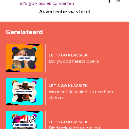
let's go klassiek concerten
Advertentie via ster.nl
Gerelateerd
LET'S GO KLASSIEK
Bollywood meets opera
LET'S GO KLASSIEK
Wanneer de violen als een harp
klinken
LET'S GO KLASSIEK
Dit festival draait om jou