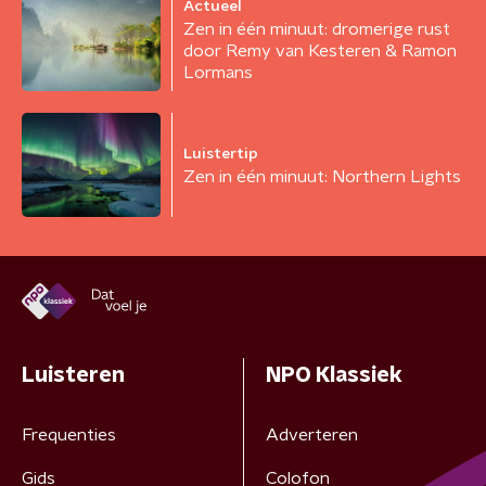
Actueel
Zen in één minuut: dromerige rust
door Remy van Kesteren & Ramon
Lormans
Luistertip
Zen in één minuut: Northern Lights
Luisteren
NPO Klassiek
Frequenties
Adverteren
Gids
Colofon