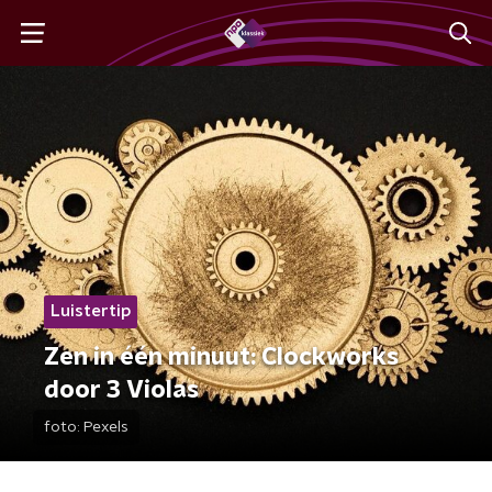
Luistertip
Zen in één minuut: Clockworks
door 3 Violas
foto:
Pexels