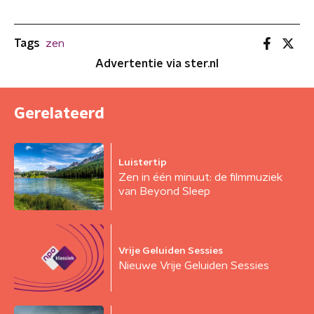
Tags
zen
Advertentie via ster.nl
Gerelateerd
Luistertip
Zen in één minuut: de filmmuziek
van Beyond Sleep
Vrije Geluiden Sessies
Nieuwe Vrije Geluiden Sessies