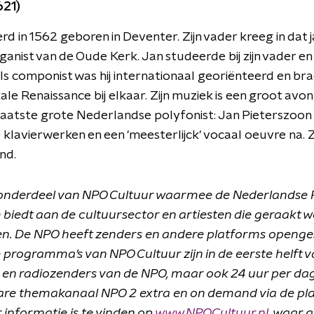
621)
d in 1562 geboren in Deventer. Zijn vader kreeg in dat 
anist van de Oude Kerk. Jan studeerde bij zijn vader e
ls componist was hij internationaal georiënteerd en bra
le Renaissance bij elkaar. Zijn muziek is een groot avon
aatste grote Nederlandse polyfonist: Jan Pieterszoon 
 klavierwerken en een 'meesterlijck' vocaal oeuvre na. Zi
nd.
onderdeel van NPO Cultuur waarmee de Nederlandse 
 biedt aan de cultuursector en artiesten die geraakt 
. De NPO heeft zenders en andere platforms openges
programma’s van NPO Cultuur zijn in de eerste helft va
s en radiozenders van de NPO, maar ook 24 uur per dag
are themakanaal NPO 2 extra en on demand via de pl
 informatie is te vinden op
www.NPOCultuur.nl
, waar 