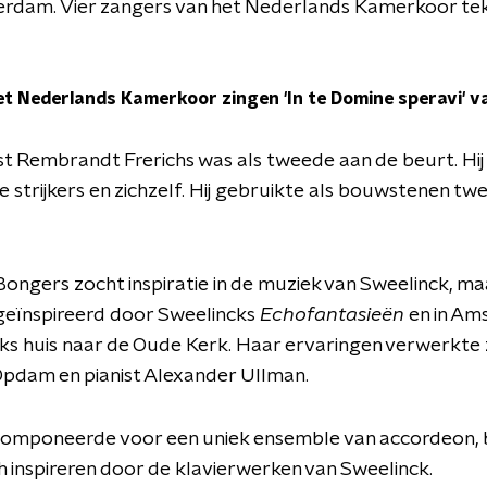
rdam. Vier zangers van het Nederlands Kamerkoor te
et Nederlands Kamerkoor zingen 'In te Domine speravi' 
st Rembrandt Frerichs was als tweede aan de beurt. Hij 
e strijkers en zichzelf. Hij gebruikte als bouwstenen tw
ongers zocht inspiratie in de muziek van Sweelinck, maa
geïnspireerd door Sweelincks
Echofantasieën
en in Am
ks huis naar de Oude Kerk. Haar ervaringen verwerkte z
 Opdam en pianist Alexander Ullman.
 componeerde voor een uniek ensemble van accordeon, b
zich inspireren door de klavierwerken van Sweelinck.