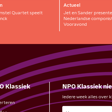
m
Actueel
mstel Quartet speelt
Jet en Sander presente
inck
Nederlandse componist
Vooravond
O Klassiek
NPO Klassiek ni
Iedere week alles over kl
erteren