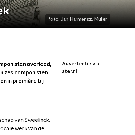
ek
foto:
Jan Harmensz. Muller
Advertentie via
omponisten overleed,
ster.nl
en zes componisten
en in première bij
schap van Sweelinck.
vocale werk van de