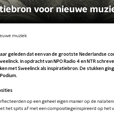
atiebron voor nieuwe muzi
nieuwe muziek
0 jaar geleden dat een van de grootste Nederlandse c
weelinck. In opdracht van NPO Radio 4 en NTR schrev
en met Sweelinck als inspiratiebron. De stukken ging
 Podium.
sities
flecteerden op een geheel eigen manier op de nalaten
t het spits af met een compositiegeïnspireerd op het 