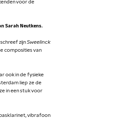
kenden voor de
van Sarah Neutkens.
schreef zijn
Sweelinck
ee composities van
r ook in de fysieke
sterdam liep ze de
e in een stuk voor
asklarinet, vibrafoon