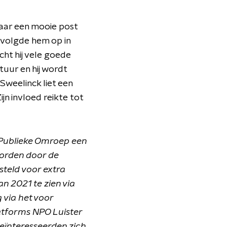
jaar een mooie post
n volgde hem op in
cht hij vele goede
tuur en hij wordt
Sweelinck liet een
jn invloed reikte tot
Publieke Omroep een
worden door de
teld voor extra
n 2021 te zien via
 via het voor
atforms NPO Luister
geïnteresseerden zich