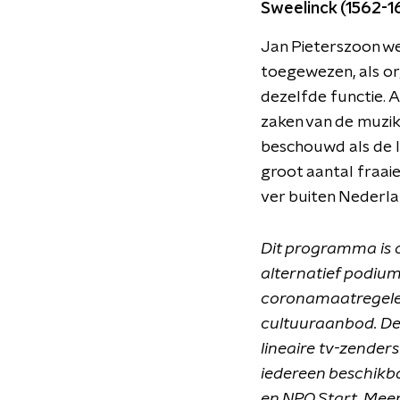
Sweelinck (1562-1
Jan Pieterszoon wer
toegewezen, als org
dezelfde functie. A
zaken van de muzika
beschouwd als de l
groot aantal fraaie
ver buiten Nederla
Dit programma is 
alternatief podium
coronamaatregelen
cultuuraanbod. De 
lineaire tv-zender
iedereen beschikb
en NPO Start. Meer