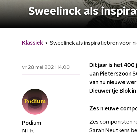
Sweelinck als inspir
Klassiek
Sweelinck als inspiratiebron voor 
Dit jaar is het 40
vr 28 mei 2021
14:00
Jan Pieterszoon S
van nu nieuwe werk
Dieuwertje Blok in
Zes nieuwe compo
Zes componisten re
Podium
Sarah Neutkens bee
NTR