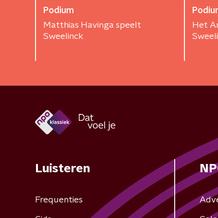
Podium
Podiu
Matthias Havinga speelt
Het A
Sweelinck
Sweel
Luisteren
NP
Frequenties
Adv