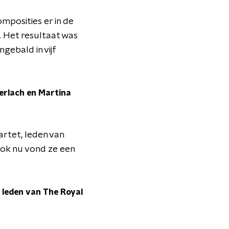
posities er in de
. Het resultaat was
ebald in vijf
verlach en Martina
artet, leden van
 ook nu vond ze een
leden van The Royal