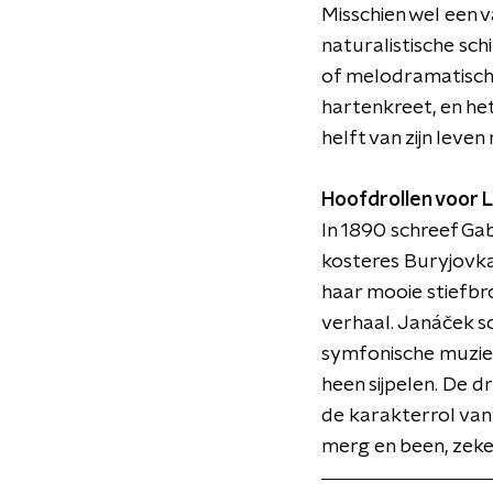
Misschien wel een 
naturalistische sc
of melodramatisch.
hartenkreet, en he
helft van zijn leven
Hoofdrollen voor 
In 1890 schreef Ga
kosteres Buryjovka
haar mooie stiefbro
verhaal. Janáček s
symfonische muziek
heen sijpelen. De 
de karakterrol van
merg en been, zeker