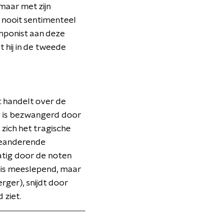
 maar met zijn
 nooit sentimenteel
omponist aan deze
hij in de tweede
t handelt over de
a is bezwangerd door
zich het tragische
 meanderende
atig door de noten
) is meeslepend, maar
ger), snijdt door
 ziet.