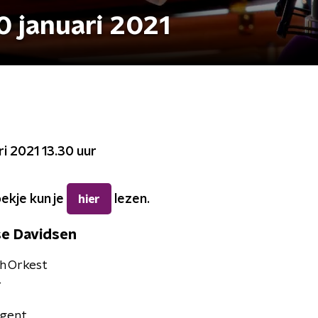
 januari 2021
1
i 2021 13.30 uur
kje kun je
lezen.
hier
se Davidsen
h Orkest
r
igent