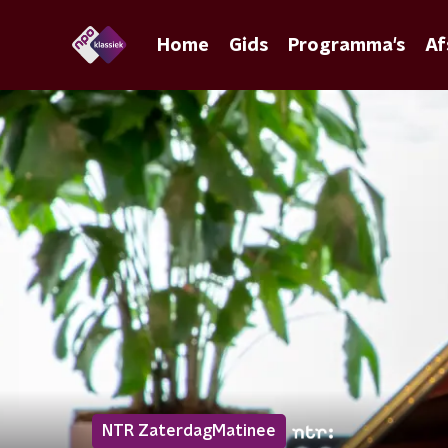
Home
Gids
Programma's
Af
NTR ZaterdagMatinee