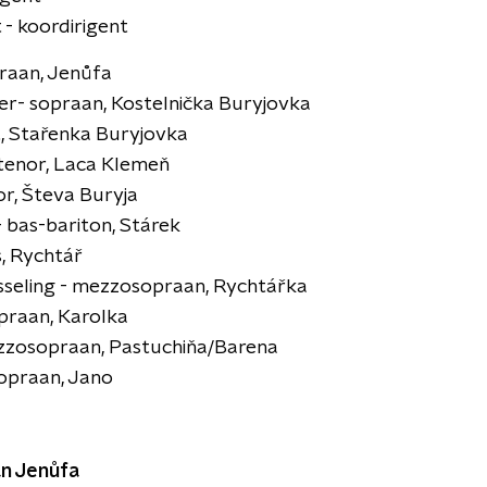
 - koordirigent
praan, Jenůfa
r- sopraan, Kostelnička Buryjovka
t, Stařenka Buryjovka
 tenor, Laca Klemeň
or, Števa Buryja
 bas-bariton, Stárek
s, Rychtář
sseling - mezzosopraan, Rychtářka
opraan, Karolka
ezzosopraan, Pastuchiňa/Barena
opraan, Jano
an Jenůfa