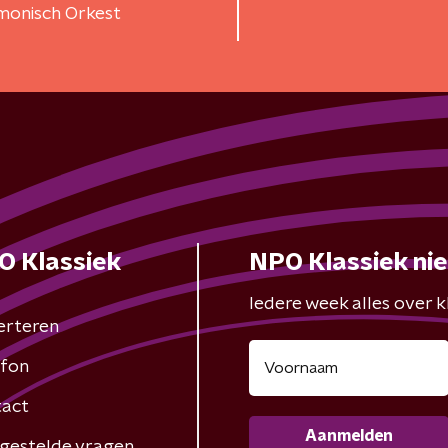
monisch Orkest
O Klassiek
NPO Klassiek ni
Iedere week alles over kl
erteren
fon
act
Aanmelden
gestelde vragen