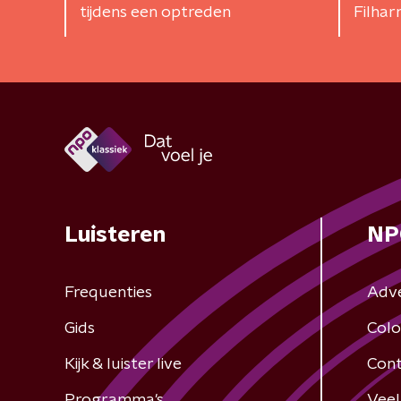
tijdens een optreden
Filhar
Luisteren
NP
Frequenties
Adv
Gids
Colo
Kijk & luister live
Cont
Programma's
Veel