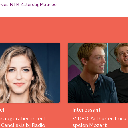
kjes NTR ZaterdagMatinee
el
Interessant
 inauguratieconcert
VIDEO: Arthur en Luca
 Canellakis bij Radio
spelen Mozart