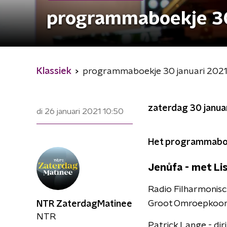
programmaboekje 30
Klassiek
programmaboekje 30 januari 202
zaterdag 30 januar
di 26 januari 2021
10:50
Het programmaboe
Jenůfa - met Li
Radio Filharmonisc
Groot Omroepkoo
NTR ZaterdagMatinee
NTR
Patrick Lange - dir