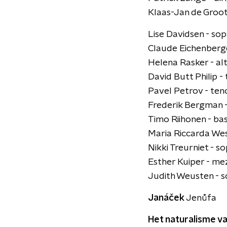
Klaas-Jan de Groot
Lise Davidsen - so
Claude Eichenberge
Helena Rasker - al
David Butt Philip -
Pavel Petrov - ten
Frederik Bergman -
Timo Riihonen - ba
Maria Riccarda We
Nikki Treurniet - s
Esther Kuiper - m
Judith Weusten - s
Janáček
Jenůfa
Het naturalisme v