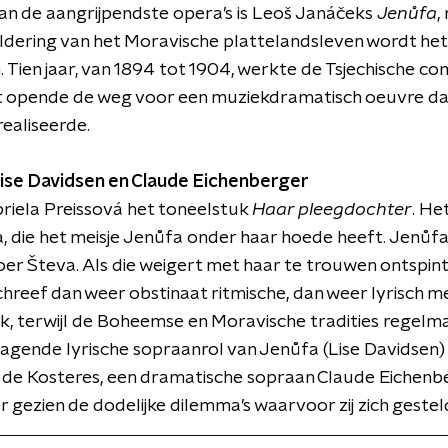
van de aangrijpendste opera’s is Leoš Janáčeks
Jenůfa
,
hildering van het Moravische plattelandsleven wordt het
 Tien jaar, van 1894 tot 1904, werkte de Tsjechische c
t opende de weg voor een muziekdramatisch oeuvre dat 
 realiseerde.
Lise Davidsen en Claude Eichenberger
briela Preissová het toneelstuk
Haar pleegdochter
. He
, die het meisje Jenůfa onder haar hoede heeft. Jenůf
er Števa. Als die weigert met haar te trouwen ontspint 
chreef dan weer obstinaat ritmische, dan weer lyrisch
, terwijl de Boheemse en Moravische tradities regelm
dragende lyrische sopraanrol van Jenůfa (Lise Davidsen
 de Kosteres, een dramatische sopraan Claude Eichenber
 gezien de dodelijke dilemma’s waarvoor zij zich gesteld