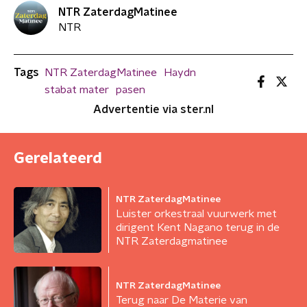
NTR ZaterdagMatinee
NTR
Tags
NTR ZaterdagMatinee
Haydn
stabat mater
pasen
Advertentie via ster.nl
Gerelateerd
NTR ZaterdagMatinee
Luister orkestraal vuurwerk met
dirigent Kent Nagano terug in de
NTR Zaterdagmatinee
NTR ZaterdagMatinee
Terug naar De Materie van