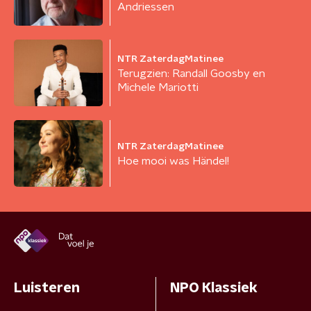
Andriessen
NTR ZaterdagMatinee
Terugzien: Randall Goosby en
Michele Mariotti
NTR ZaterdagMatinee
Hoe mooi was Händel!
Luisteren
NPO Klassiek