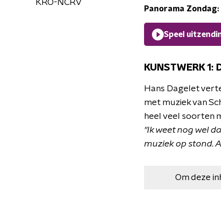
KRO-NCRV
Panorama Zondag: 
Speel uitzendi
KUNSTWERK 1: D
Hans Dagelet verte
met muziek van Sch
heel veel soorten m
"Ik weet nog wel dat
muziek op stond. Al
Om deze in