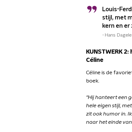
Louis-Ferdi
stijl, met
kern en er 
Hans Dagele
KUNSTWERK 2: he
Céline
Céline is de favori
boek.
"Hij hanteert een gew
hele eigen stijl, m
zit ook humor in. 
naar het einde van