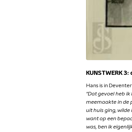
KUNSTWERK 3: de
Hans is in Deventer
"Dat gevoel heb ik 
meemaakte in de pu
uit huis ging, wil
want op een bepaal
was, ben ik eigenl