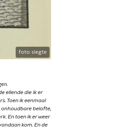
foto:
slegte
gen.
e ellende die ik er
rs. Toen ik eenmaal
en onhoudbare belofte,
k. En toen ik er weer
k vandaan kom. En de