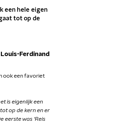
ijk een hele eigen
gaat tot op de
 Louis-Ferdinand
an ook een favoriet
het is eigenlijk een
tot op de kern en er
e eerste was ‘Reis