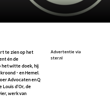
Advertentie via
rt te zien op het
ster.nl
ent én de
het witte doek, hij
bekroond - en Hemel.
 Boer Advocaten en Q
e Louis d'Or, de
vier, werk van