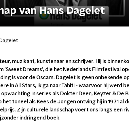
chap van Hans Dagelet
 Dagelet
eur, muzikant, kunstenaar en schrijver. Hij is binnenko
ilm 'Sweet Dreams', die het Nederlands Filmfestival op
ing is voor de Oscars. Dagelet is geen onbekende op 
re in All Stars, Ik ga naar Tahiti - waarvoor hij werd 
n opwachting in series als Dokter Deen, Keyzer & De
op het toneel als Kees de Jongen ontving hij in 1971 al d
lprijs. Zijn culturele landschap voert ons langs een ri
ijzonder indringend boek.