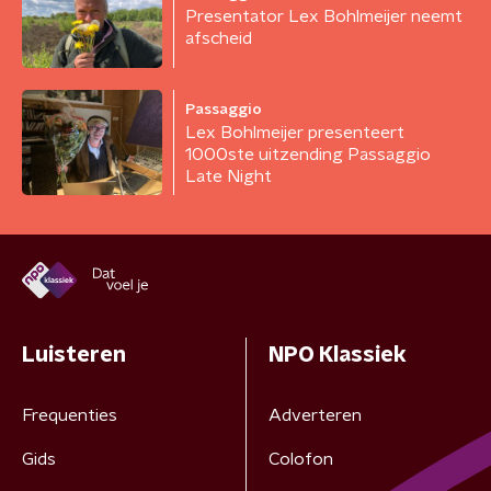
Presentator Lex Bohlmeijer neemt
afscheid
Passaggio
Lex Bohlmeijer presenteert
1000ste uitzending Passaggio
Late Night
Luisteren
NPO Klassiek
Frequenties
Adverteren
Gids
Colofon