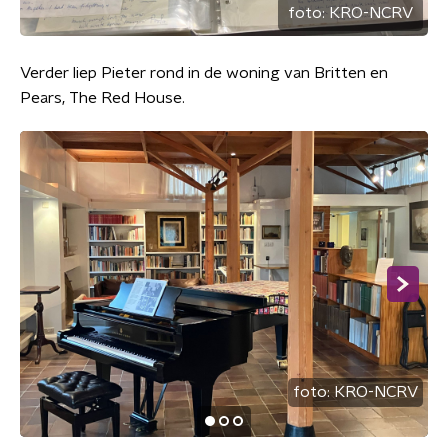
foto:
KRO-NCRV
Verder liep Pieter rond in de woning van Britten en
Pears, The Red House.
foto:
KRO-NCRV