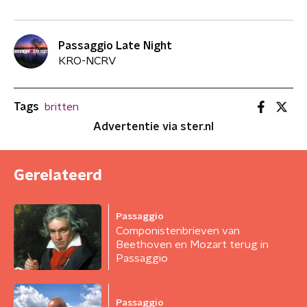
Passaggio Late Night
KRO-NCRV
Tags
britten
Advertentie via ster.nl
Gerelateerd
Passaggio
Componistenbrieven van
Beethoven en Mozart terug in
Passaggio
Passaggio