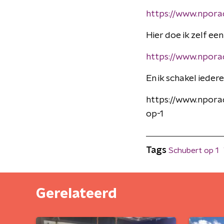
https://www.npora
Hier doe ik zelf ee
https://www.npora
En ik schakel iederee
https://www.npora
op-1
Tags
Schubert op 1
Gerelateerd