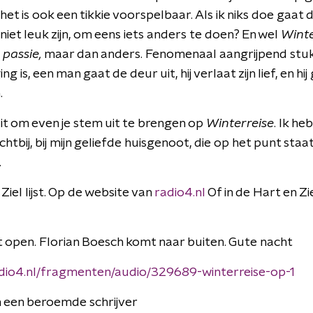
et is ook een tikkie voorspelbaar. Als ik niks doe gaat d
iet leuk zijn, om eens iets anders te doen? En wel
Winte
passie,
maar dan anders. Fenomenaal aangrijpend stuk. 
is, een man gaat de deur uit, hij verlaat zijn lief, en hij 
.
 uit om even je stem uit te brengen op
Winterreise
. Ik h
ichtbij, bij mijn geliefde huisgenoot, die op het punt staa
…
iel lijst. Op de website van
radio4.nl
Of in de Hart en Zi
 open. Florian Boesch komt naar buiten. Gute nacht
dio4.nl/fragmenten/audio/329689-winterreise-op-1
an een beroemde schrijver