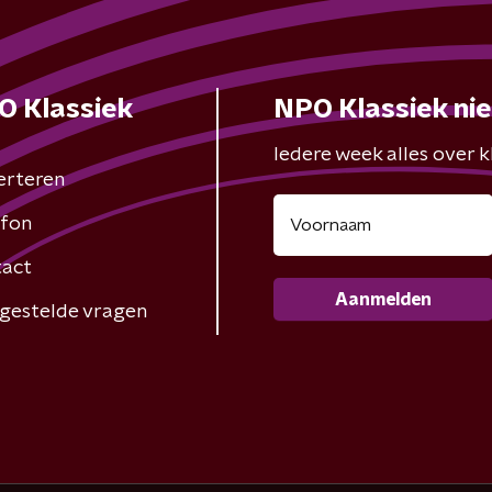
O Klassiek
NPO Klassiek ni
Iedere week alles over kl
erteren
fon
act
Aanmelden
gestelde vragen