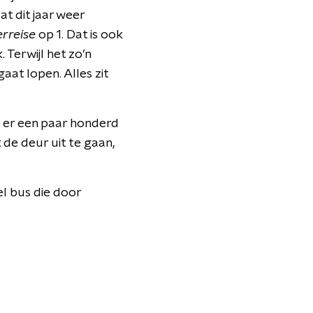
at dit jaar weer
rreise
op 1. Dat is ook
Terwijl het zo’n
gaat lopen. Alles zit
eb er een paar honderd
t de deur uit te gaan,
el bus die door