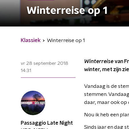
Winterreise op 1
Klassiek
Winterreise op 1
Winterreise
van F
vr 28 september 2018
winter, met zijn z
14:31
Vandaag is de ste
stemmen. Vandaag i
daar, maar ook op 
Nou ik heb een plan,
Passaggio Late Night
Sinds jaar en dag s