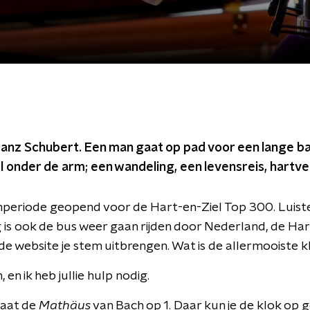
ranz Schubert. Een man gaat op pad voor een lange b
iel onder de arm; een wandeling, een levensreis, hart
mperiode geopend voor de Hart-en-Ziel Top 300. Luist
s ook de bus weer gaan rijden door Nederland, de Hart
de website je stem uitbrengen. Wat is de allermooiste k
 en ik heb jullie hulp nodig.
taat de
Mathäus
van Bach op 1. Daar kun je de klok op ge