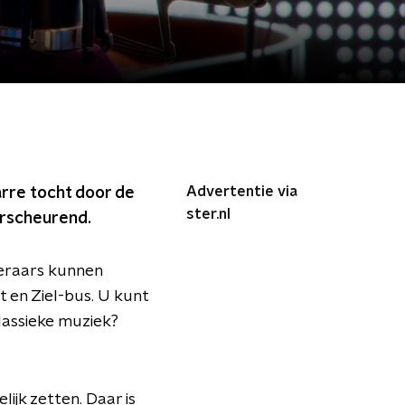
Advertentie via
arre tocht door de
ster.nl
verscheurend.
eraars kunnen
 en Ziel-bus. U kunt
lassieke muziek?
lijk zetten. Daar is