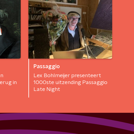
Passaggio
an
Lex Bohlmeijer presenteert
erug in
1000ste uitzending Passaggio
Late Night