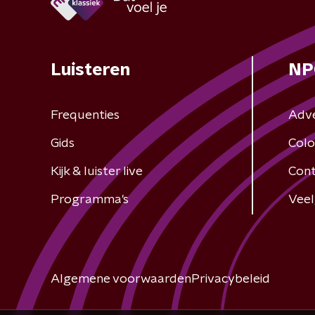
Luisteren
NP
Frequenties
Adv
Gids
Colo
Kijk & luister live
Cont
Programma's
Veel
Algemene voorwaarden
Privacybeleid