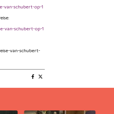
se-van-schubert-op-1
eise:
se-van-schubert-op-1
reise-van-schubert-