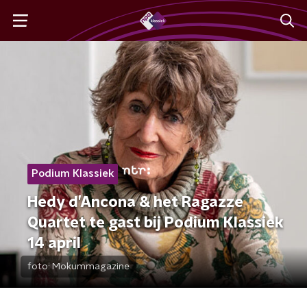
Podium Klassiek
Hedy d’Ancona & het Ragazze
Quartet te gast bij Podium Klassiek
14 april
foto:
Mokummagazine