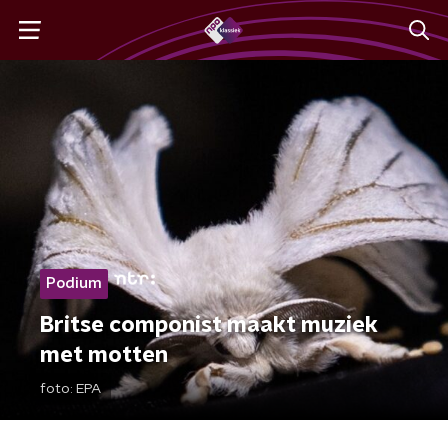
Podium
Britse componist maakt muziek
met motten
foto:
EPA