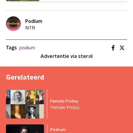
Podium
NTR
Tags
podium
Advertentie via ster.nl
Gerelateerd
Female Friday
Female Friday
Podium