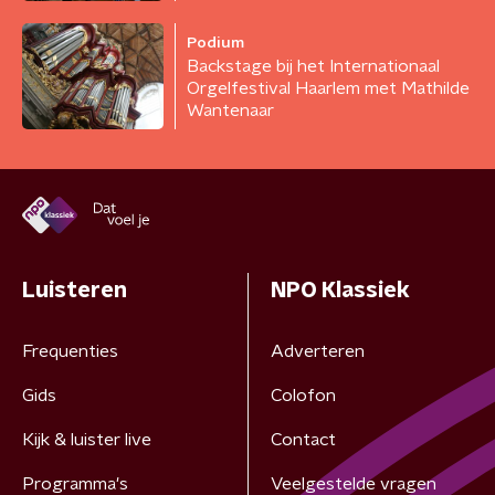
weggesleept'
Podium
Backstage bij het Internationaal
Orgelfestival Haarlem met Mathilde
Wantenaar
Luisteren
NPO Klassiek
Frequenties
Adverteren
Gids
Colofon
Kijk & luister live
Contact
Programma's
Veelgestelde vragen