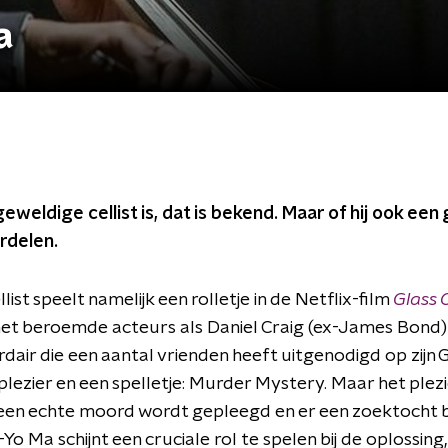
a
eweldige cellist is, dat is bekend. Maar of hij ook een
ordelen.
ist speelt namelijk een rolletje in de Netflix-film
Glass 
 met beroemde acteurs als Daniel Craig (ex-James Bond
rdair die een aantal vrienden heeft uitgenodigd op zijn 
ezier en een spelletje: Murder Mystery. Maar het plezi
 een echte moord wordt gepleegd en er een zoektocht b
-Yo Ma schijnt een cruciale rol te spelen bij de oplossin