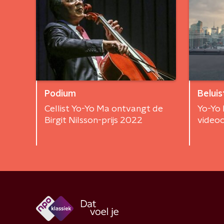
Podium
Beluis
Cellist Yo-Yo Ma ontvangt de
Yo-Yo 
Birgit Nilsson-prijs 2022
videoc