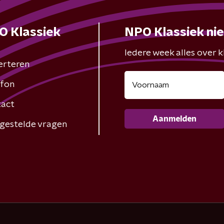
O Klassiek
NPO Klassiek ni
Iedere week alles over kl
erteren
fon
act
Aanmelden
gestelde vragen