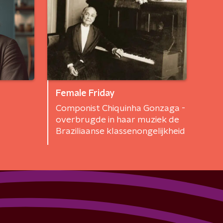
Female Friday
Componist Chiquinha Gonzaga -
overbrugde in haar muziek de
Braziliaanse klassenongelijkheid