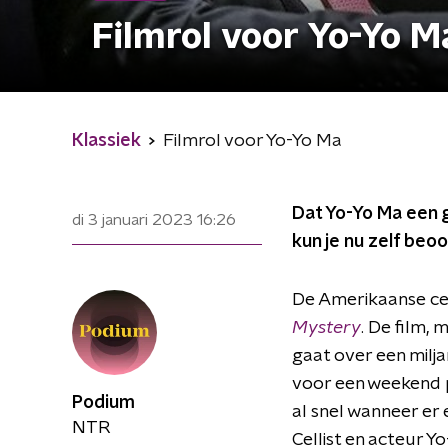
Filmrol voor Yo-Yo M
Klassiek
Filmrol voor Yo-Yo Ma
Dat Yo-Yo Ma een g
di 3 januari 2023
16:26
kun je nu zelf beo
De Amerikaanse cell
Mystery
. De film,
gaat over een milja
voor een weekend pl
Podium
al snel wanneer er
NTR
Cellist en acteur Yo