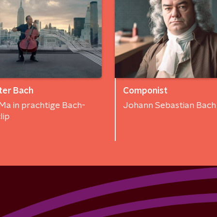
ter Bach
Componist
Ma in prachtige Bach-
Johann Sebastian Bach
lip