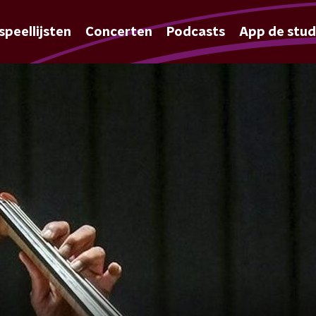
speellijsten
Concerten
Podcasts
App de stud