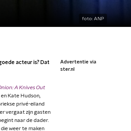
foto:
ANP
Advertentie via
 goede acteur is? Dat
ster.nl
Onion: A Knives Out
) en Kate Hudson,
Griekse privé-eiland
er vergaat zijn gasten
egint naar de dader.
g, die weer te maken