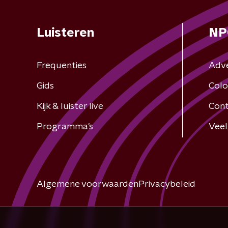
Luisteren
NP
Frequenties
Adv
Gids
Colo
Kijk & luister live
Cont
Programma's
Veel
Algemene voorwaarden
Privacybeleid