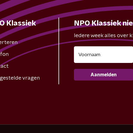
O Klassiek
NPO Klassiek ni
Iedere week alles over kl
erteren
fon
act
Aanmelden
gestelde vragen