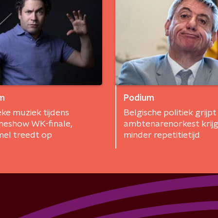
m
Podium
eke muziek tijdens
Belgische politiek grijpt 
meshow WK-finale,
ambtenarenorkest krijg
el treedt op
minder repetitietijd