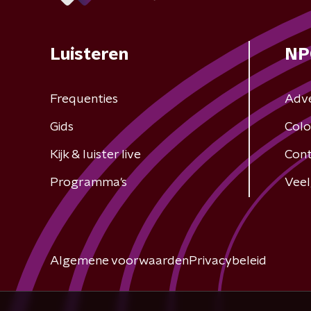
Luisteren
NP
Frequenties
Adv
Gids
Colo
Kijk & luister live
Cont
Programma's
Veel
Algemene voorwaarden
Privacybeleid