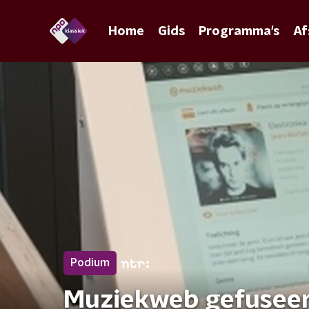
Home
Gids
Programma's
Af
Podium
Muziekweb gefuseerd