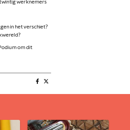
 twintig werknemers
en in het verschiet?
ekwereld?
 Podium om dit