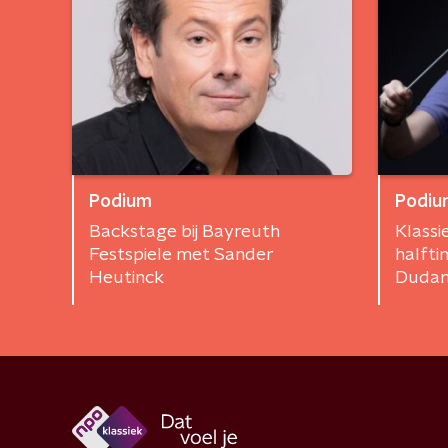
Podium
Podiu
Backstage bij Bayreuth
Klassi
Festspiele met Sander
halfti
Heutinck
Dudam