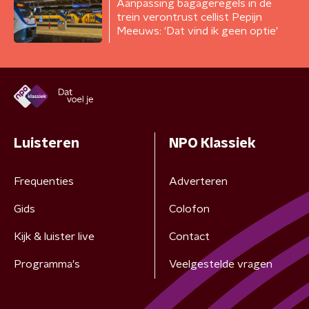
Aanpassing bagageregels in de
trein verontrust cellist Pepijn
Meeuws: 'Dat vind ik geen optie'
Luisteren
NPO Klassiek
Frequenties
Adverteren
Gids
Colofon
Kijk & luister live
Contact
Programma's
Veelgestelde vragen